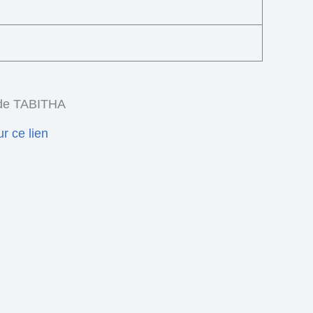
e TABITHA
ur c
e lien