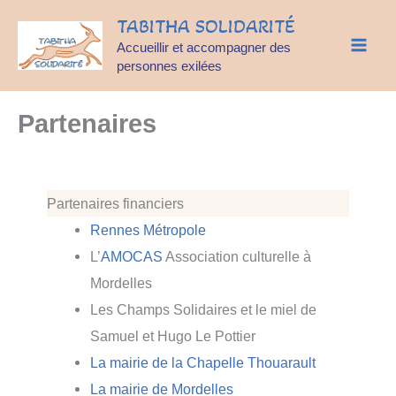
Aller
TABITHA SOLIDARITÉ
au
Accueillir et accompagner des
contenu
personnes exilées
Partenaires
Partenaires financiers
Renne
s M
étrop
ole
L’
AMOCAS
Association culturelle à
Mordelles
Les Champs Solidaires et le miel de
Samuel et Hugo Le Pottier
La mairie de la Chapelle Thouarault
La mairie de Mordelles